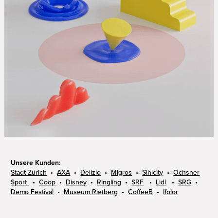
Unsere Kunden:
Stadt Zürich
•
AXA
•
Delizio
•
Migros
•
Sihlcity
•
Ochsner
Sport
•
Coop
•
Disney
•
Ringling
•
SRF
•
Lidl
•
SRG
•
Demo Festival
•
Museum Rietberg
•
CoffeeB
•
Ifolor