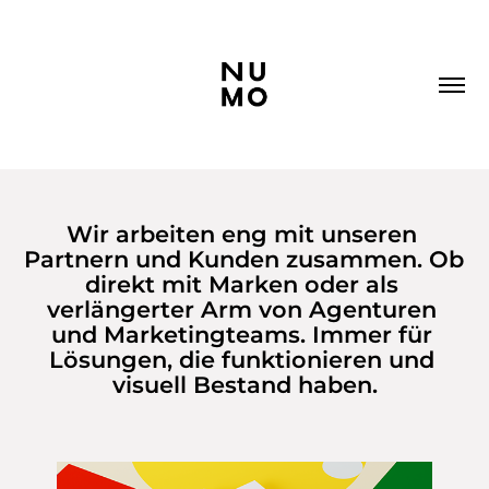
Wir arbeiten eng mit unseren 
Wir arbeiten eng mit unseren 
Partnern und Kunden zusammen. Ob 
Partnern und Kunden zusammen. Ob 
direkt mit Marken oder als 
direkt mit Marken oder als 
verlängerter Arm von Agenturen 
verlängerter Arm von Agenturen 
und Marketingteams. Immer für 
und Marketingteams. Immer für 
Lösungen, die funktionieren und 
Lösungen, die funktionieren und 
visuell Bestand haben.
visuell Bestand haben.